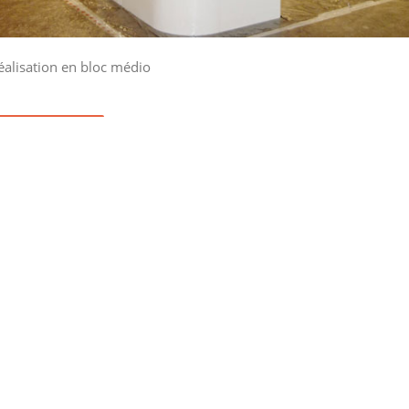
éalisation en bloc médio
lire la suite
04 66 80 46 65
eurosystems-expo
2 route de Campagne
30250 Aspères – France